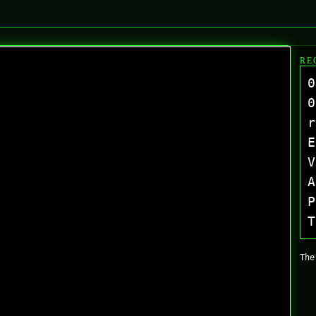
RE
0
0
r
E
V
A
P
T
The