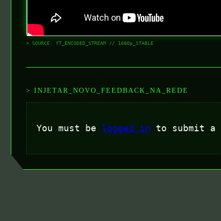
> SOURCE: YT_ENCODED_STREAM // 1080p_STABLE
> INJETAR_NOVO_FEEDBACK_NA_REDE
You must be
logged in
to submit a 