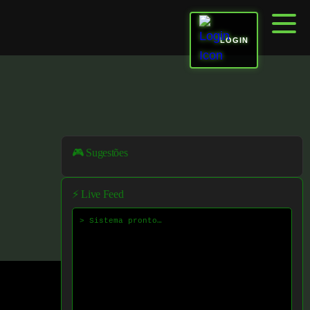
LOGIN
🎮 Sugestões
⚡ Live Feed
> Sistema pronto…