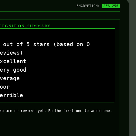
ENCRYPTION:
AES-256
COGNITION_SUMMARY
 out of 5 stars (based on 0
eviews)
xcellent
ery good
verage
oor
errible
re are no reviews yet. Be the first one to write one.