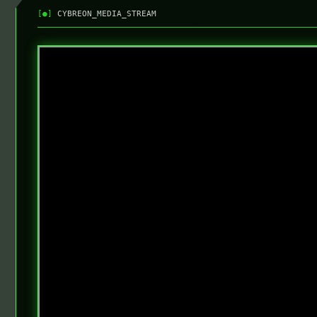
[●]
CYBREON_MEDIA_STREAM