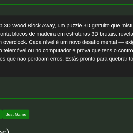
p 3D Wood Block Away, um puzzle 3D gratuito que mistur
monta blocos de madeira em estruturas 3D brutais, reve
 overclock. Cada nível é um novo desafio mental — exig
a no telemóvel ou no computador e prova que tens o cont
zzles que não perdoam erros. Estás pronto para quebrar 
Best Game
os)