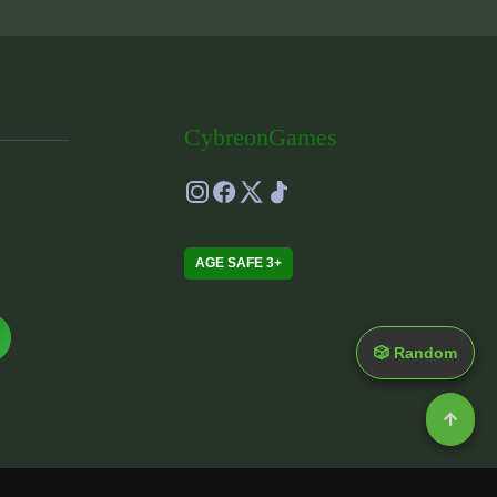
CybreonGames
AGE SAFE 3+
🎲 Random