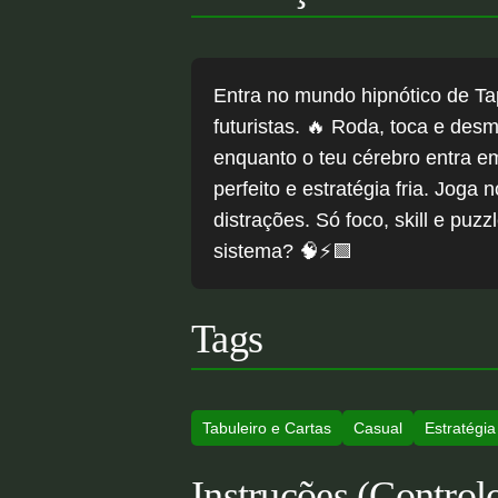
Entra no mundo hipnótico de Ta
futuristas. 🔥 Roda, toca e des
enquanto o teu cérebro entra em
perfeito e estratégia fria. Jog
distrações. Só foco, skill e pu
sistema? 🧠⚡🟩
Tags
Tabuleiro e Cartas
Casual
Estratégia
Instruções (Control