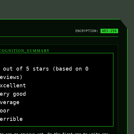
ENCRYPTION:
AES-256
COGNITION_SUMMARY
 out of 5 stars (based on 0
eviews)
xcellent
ery good
verage
oor
errible