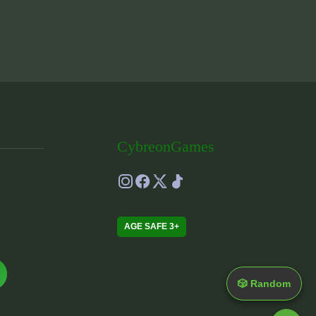
CybreonGames
AGE SAFE 3+
🎲 Random