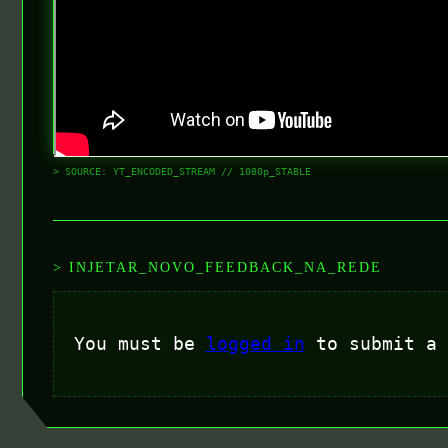
> SOURCE: YT_ENCODED_STREAM // 1080p_STABLE
> INJETAR_NOVO_FEEDBACK_NA_REDE
You must be
logged in
to submit a 