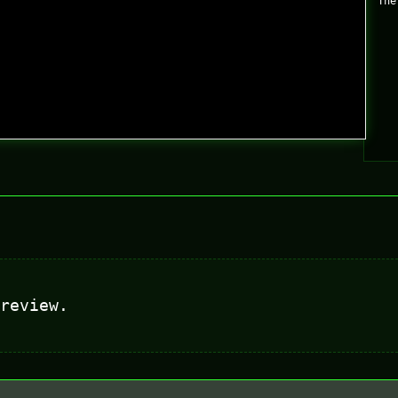
The
review.