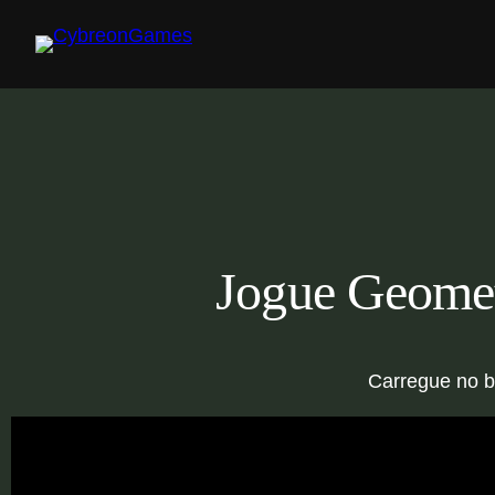
Skip
to
content
Jogue Geomet
Carregue no b