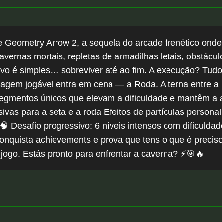
e Geometry Arrow 2, a sequela do arcade frenético onde
cavernas mortais, repletas de armadilhas letais, obstácu
tivo é simples… sobreviver até ao fim. A execução? Tudo
gem jogável entra em cena — a Roda. Alterna entre a p
segmentos únicos que elevam a dificuldade e mantêm a 
ivas para a seta e a roda Efeitos de partículas personal
 🧠 Desafio progressivo: 6 níveis intensos com dificulda
 Conquista achievements e prova que tens o que é preci
jogo. Estás pronto para enfrentar a caverna? ⚡🎯🔥