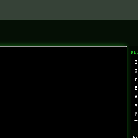
RE
0
0
r
E
V
A
P
T