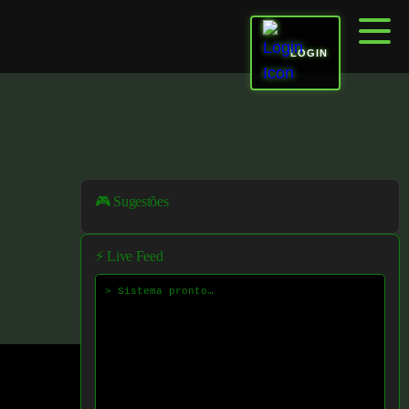
LOGIN
🎮 Sugestões
⚡ Live Feed
> Sistema pronto…