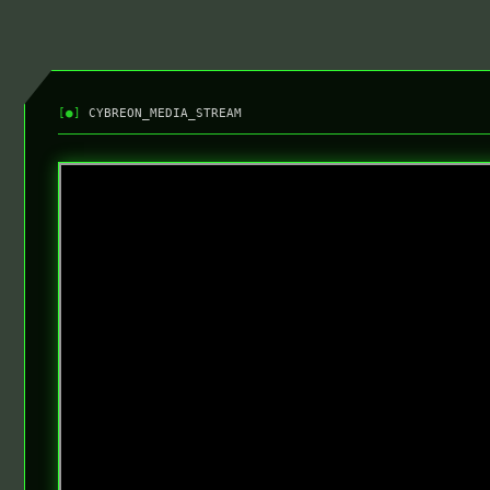
[●]
CYBREON_MEDIA_STREAM